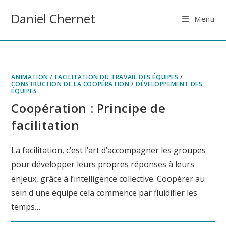
Skip
Panneau de gestion des cookies
Daniel Chernet
to
Menu
content
ANIMATION / FACILITATION DU TRAVAIL DES ÉQUIPES
/
CONSTRUCTION DE LA COOPÉRATION
/
DÉVELOPPEMENT DES
ÉQUIPES
Coopération : Principe de
facilitation
La facilitation, c’est l’art d’accompagner les groupes
pour développer leurs propres réponses à leurs
enjeux, grâce à l’intelligence collective. Coopérer au
sein d'une équipe cela commence par fluidifier les
temps…