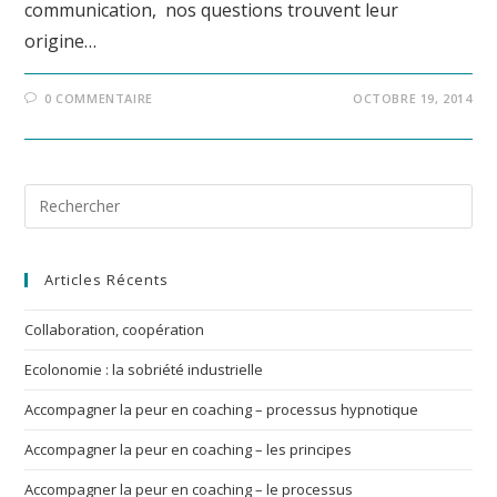
communication, nos questions trouvent leur
origine…
0 COMMENTAIRE
OCTOBRE 19, 2014
Pre
Esc
to
Articles Récents
clo
the
Collaboration, coopération
sea
pan
Ecolonomie : la sobriété industrielle
Accompagner la peur en coaching – processus hypnotique
Accompagner la peur en coaching – les principes
Accompagner la peur en coaching – le processus